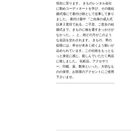
現在に至ります。 きものレンタル会社
に勤めコーディネートを学び、その後結
婚式場にて着付け師として従事して参り
ました。 着付け最中 『ご自身の成人式
以来２度目である。ご子息、ご息女の結
婚式まで、きものに袖を通すきっかけが
なかった。』 と、殆どの方がこのよう
な会話を交わされます。 きもの、帯の
紋様には、幸せが末永く続くよう願いが
込められています。この伝統をもっとも
っと身近に感じ、親しんでいただく商品
に致しました。 化粧品、アクセサリ
ー、印鑑、薬、数珠といった、大切なも
のの保管、お部屋のアクセントにご使用
下さいませ。