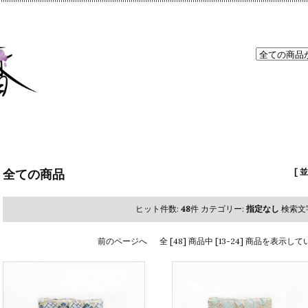
全ての商品
[ 
ヒット件数:
48
件
カテゴリー:
指定なし
検索文
前のページへ
全 [48] 商品中 [13-24] 商品を表示し