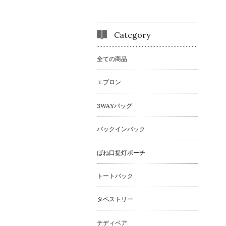
Category
全ての商品
エプロン
3WAYバッグ
バックインバック
ばね口提灯ポーチ
トートバック
タペストリー
テディベア