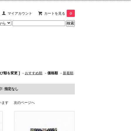
マイアカウント
カートを見る
0
並び順を変更 ]
-
おすすめ順
-
価格順
-
新着順
字:
指定なし
ています
次のページへ