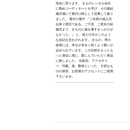
現在に至ります。 きものレンタル会社
に勤めコーディネートを学び、その後結
婚式場にて着付け師として従事して参り
ました。 着付け最中 『ご自身の成人式
以来２度目である。ご子息、ご息女の結
婚式まで、きものに袖を通すきっかけが
なかった。』 と、殆どの方がこのよう
な会話を交わされます。 きもの、帯の
紋様には、幸せが末永く続くよう願いが
込められています。この伝統をもっとも
っと身近に感じ、親しんでいただく商品
に致しました。 化粧品、アクセサリ
ー、印鑑、薬、数珠といった、大切なも
のの保管、お部屋のアクセントにご使用
下さいませ。