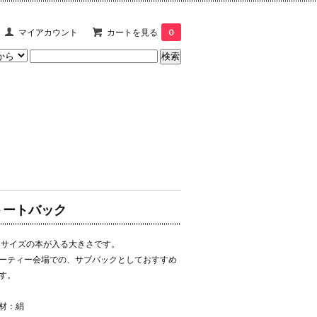
マイアカウント
カートを見る
0
トートバック
4サイズの本が入る大きさです。
ーティー会場での、サブバックとしておすすめ
す。
材：絹