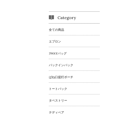
Category
全ての商品
エプロン
3WAYバッグ
バックインバック
ばね口提灯ポーチ
トートバック
タペストリー
テディベア