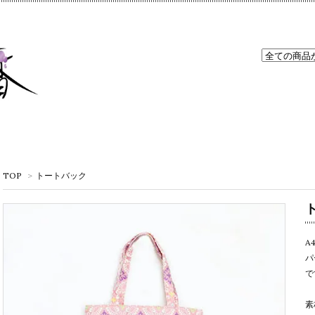
TOP
>
トートバック
A
パ
で
素