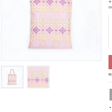
サ
1
特