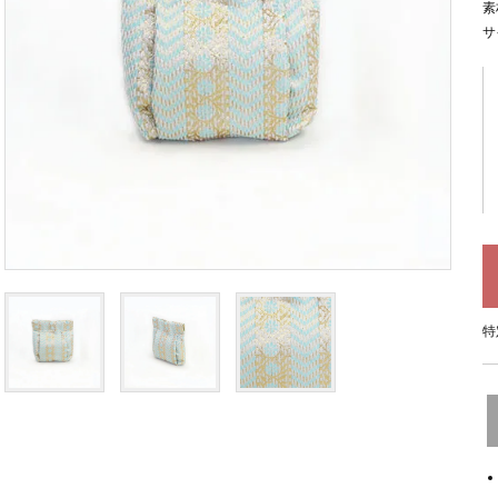
素
サ
特