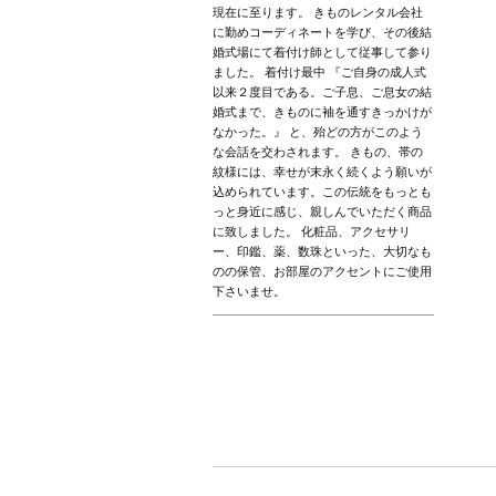
現在に至ります。 きものレンタル会社
に勤めコーディネートを学び、その後結
婚式場にて着付け師として従事して参り
ました。 着付け最中 『ご自身の成人式
以来２度目である。ご子息、ご息女の結
婚式まで、きものに袖を通すきっかけが
なかった。』 と、殆どの方がこのよう
な会話を交わされます。 きもの、帯の
紋様には、幸せが末永く続くよう願いが
込められています。この伝統をもっとも
っと身近に感じ、親しんでいただく商品
に致しました。 化粧品、アクセサリ
ー、印鑑、薬、数珠といった、大切なも
のの保管、お部屋のアクセントにご使用
下さいませ。