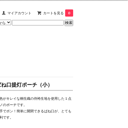
マイアカウント
カートを見る
0
ばね口提灯ポーチ（小）
色がキレイな桐生織の侍袴生地を使用した１点
ノのポーチです。
手でポン！簡単に開閉できるばね口が、とても
利です。