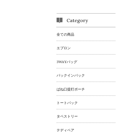
Category
全ての商品
エプロン
3WAYバッグ
バックインバック
ばね口提灯ポーチ
トートバック
タペストリー
テディベア