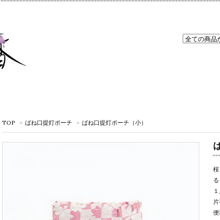
TOP
>
ばね口提灯ポーチ
>
ばね口提灯ポーチ（小）
桜
る
１
片
便