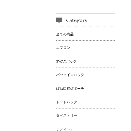
Category
全ての商品
エプロン
3WAYバッグ
バックインバック
ばね口提灯ポーチ
トートバック
タペストリー
テディベア