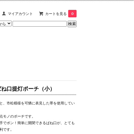
マイアカウント
カートを見る
0
ばね口提灯ポーチ（小）
と、市松模様を可憐に表見した帯を使用してい
点モノのポーチです。
手でポン！簡単に開閉できるばね口が、とても
利です。