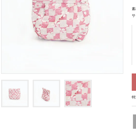
素
サ
特