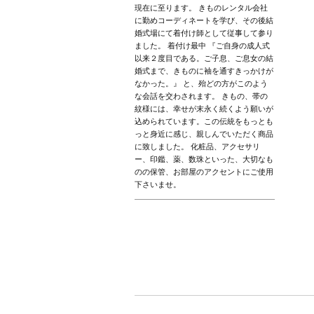
現在に至ります。 きものレンタル会社
に勤めコーディネートを学び、その後結
婚式場にて着付け師として従事して参り
ました。 着付け最中 『ご自身の成人式
以来２度目である。ご子息、ご息女の結
婚式まで、きものに袖を通すきっかけが
なかった。』 と、殆どの方がこのよう
な会話を交わされます。 きもの、帯の
紋様には、幸せが末永く続くよう願いが
込められています。この伝統をもっとも
っと身近に感じ、親しんでいただく商品
に致しました。 化粧品、アクセサリ
ー、印鑑、薬、数珠といった、大切なも
のの保管、お部屋のアクセントにご使用
下さいませ。